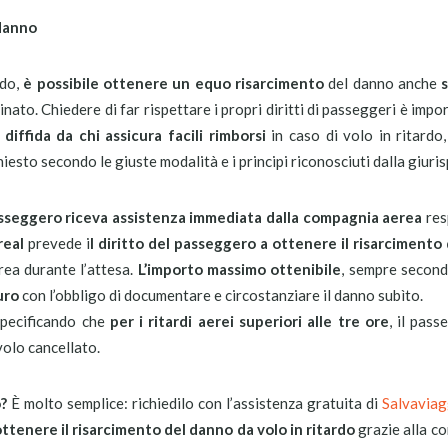
 danno
rdo,
è possibile ottenere un equo risarcimento
del danno anche
tinato. Chiedere di far rispettare i propri diritti di passeggeri è imp
:
diffida da chi assicura facili rimborsi
in caso di volo in ritardo,
iesto secondo le giuste modalità e i principi riconosciuti dalla giuri
asseggero riceva assistenza immediata dalla compagnia aerea
res
real
prevede i
l diritto del passeggero a ottenere il risarcimento
rea durante l’attesa.
L’importo massimo ottenibile
, sempre secondo
uro
con l’obbligo di documentare e circostanziare il danno subìto.
 specificando che
per i ritardi aerei superiori alle tre ore
, il pas
 volo cancellato.
?
È molto semplice: richiedilo con l’assistenza gratuita di
Salvaviag
 ottenere il risarcimento del danno
da volo in ritardo
grazie alla c