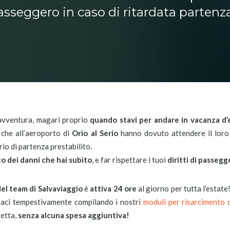
asseggero in caso di ritardata partenza
savventura, magari proprio
quando stavi per andare in vacanza d’
 che all’aeroporto di
Orio al Serio
hanno dovuto attendere il lor
ario di partenza prestabilito.
to dei danni che hai subìto
, e far rispettare i tuoi
diritti di passegg
del team di Salvaviaggio
è
attiva 24 ore
al giorno per tutta l’estate
taci tempestivamente compilando i nostri
moduli per risarcimento 
petta,
senza alcuna spesa aggiuntiva!