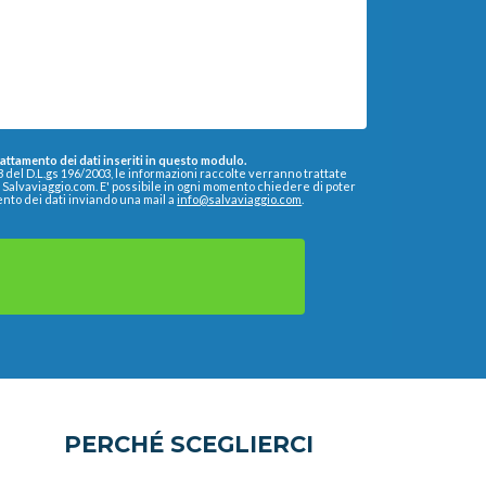
trattamento dei dati inseriti in questo modulo.
13 del D.L.gs 196/2003, le informazioni raccolte verranno trattate
a Salvaviaggio.com. E' possibile in ogni momento chiedere di poter
ento dei dati inviando una mail a
info@salvaviaggio.com
.
PERCHÉ SCEGLIERCI