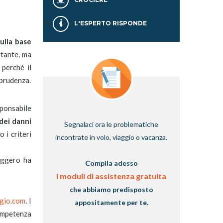
L'ESPERTO RISPONDE
sulla base
ortante, ma
 perché il
sprudenza.
ponsabile
 dei danni
Segnalaci ora le problematiche
 i criteri
incontrate in volo, viaggio o vacanza.
seggero ha
Compila adesso
i moduli di assistenza gratuita
che abbiamo predisposto
gio.com
. I
appositamente per te.
ompetenza