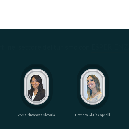
ti nel settore del turismo con
ESPERIEN
Avv. Grimaneza Victoria
Dott.ssa Giulia Cappelli