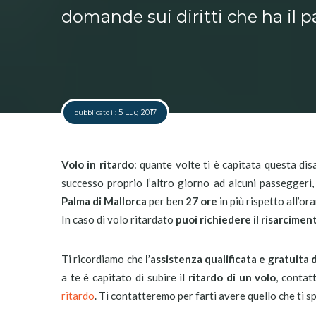
domande sui diritti che ha il p
5 Lug 2017
pubblicato il:
Volo in ritardo
: quante volte ti è capitata questa di
successo proprio l’altro giorno ad alcuni passeggeri,
Palma di Mallorca
per ben
27 ore
in più rispetto all’or
In caso di volo ritardato
puoi richiedere il risarcimen
Ti ricordiamo che
l’assistenza qualificata e gratuita 
a te è capitato di subire il
ritardo di un volo
, contat
ritardo
. Ti contatteremo per farti avere quello che ti s