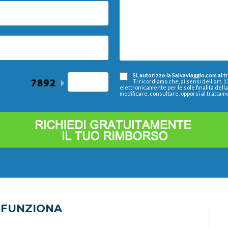
Si, autorizzo la Salvaviaggio.com al 
Ti ricordiamo che, ai sensi dell'art. 
elettronicamente per le sole finalità dell
modificare, consultare, opporsi al trattam
 FUNZIONA