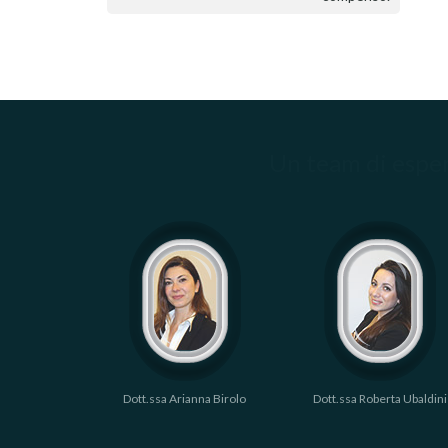
Un team di esper
ollavini
Dott.ssa Arianna Birolo
Dott.ssa Roberta Ubaldini