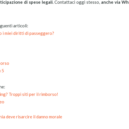
ticipazione di spese legali
. Contattaci oggi stesso,
anche via Wh
guenti articoli:
 i miei diritti di passeggero?
borso
u 5
he:
ng? Troppi siti per il rimborso!
reo
ia deve risarcire il danno morale