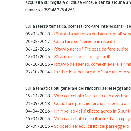
acquisita su migliaia di cause vinte, e
senza alcuna an
numero +393462794261.
Sulla stessa tematica, potresti trovare interessanti i se
09/03/2018 –
Ritardata partenza dell’aereo, quali sono
20/03/2017 –
Cosa fare se l’aereo è in ritardo
06/12/2016 –
Ritardo aereo? Tre cose da fare subito
13/01/2016 –
Ritardo aereo, 5 consigli utili
06/10/2015 –
Ritardo dell’aereo, come chiedere il rim
22/10/2014 –
In ritardo superiore alle 3 ore un volo s
Sulla tematica più generale dei rimborsi aerei leggi anc
19/11/2018 –
Volo cancellato in ritardo o in overbooki
21/09/2018 –
Come fare per chiedere un rimborso ae
04/04/2016 –
Il rimborso del biglietto aereo in 5 punti
19/01/2016 –
Volo cancellato o in ritardo? La compagn
24/09/2015 –
Sciopero aereo, i diritti del passeggero