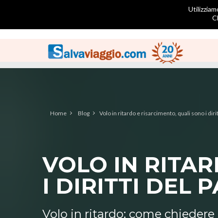
Utilizziam
C
Home
Blog
Volo in ritardo e risarcimento, quali sono i dir
VOLO IN RITA
I DIRITTI DEL
Volo in ritardo: come chiedere 