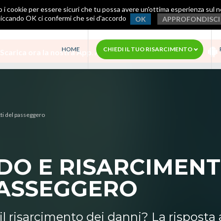
o i cookie per essere sicuri che tu possa avere un'ottima esperienza sul n
liccando OK ci confermi che sei d'accordo
OK
APPROFONDISCI
HOME
CHIEDI IL TUO RISARCIMENTO
Scarica ora la nostra App
.
Avrai assistenza immediata!
itti del passeggero
RDO E RISARCIMENT
 PASSEGGERO
il risarcimento dei danni? La risposta a