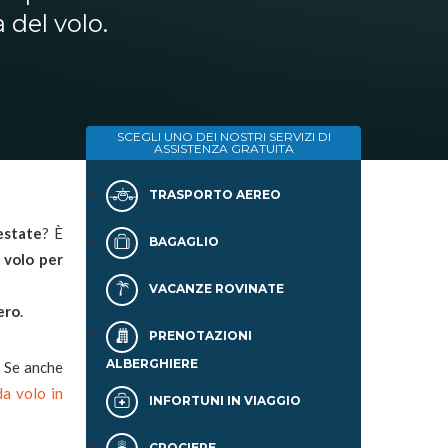
 del volo.
SCEGLI UNO DEI NOSTRI SERVIZI DI
ASSISTENZA GRATUITA
TRASPORTO AEREO
estate
? È
BAGAGLIO
o
volo per
VACANZE ROVINATE
ero
.
PRENOTAZIONI
ALBERGHIERE
! Se anche
da volo in
INFORTUNI IN VIAGGIO
CROCIERE