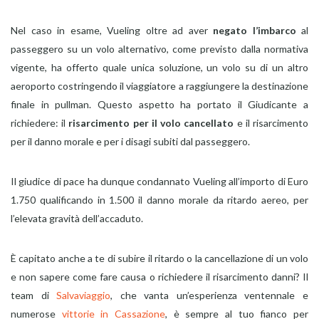
Nel caso in esame, Vueling oltre ad aver
negato l’imbarco
al
passeggero su un volo alternativo, come previsto dalla normativa
vigente, ha offerto quale unica soluzione, un volo su di un altro
aeroporto costringendo il viaggiatore a raggiungere la destinazione
finale in pullman. Questo aspetto ha portato il Giudicante a
richiedere: il
risarcimento per il volo cancellato
e il risarcimento
per il danno morale e per i disagi subiti dal passeggero.
Il giudice di pace ha dunque condannato Vueling all’importo di Euro
1.750 qualificando in 1.500 il danno morale da ritardo aereo, per
l’elevata gravità dell’accaduto.
È capitato anche a te di subire il ritardo o la cancellazione di un volo
e non sapere come fare causa o richiedere il risarcimento danni? Il
team di
Salvaviaggio
, che vanta un’esperienza ventennale e
numerose
vittorie in Cassazione
, è sempre al tuo fianco per