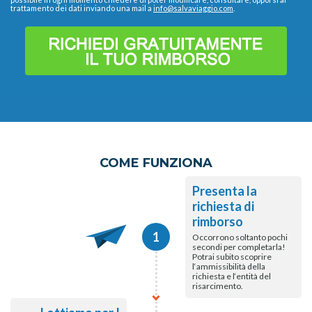
trattamento dei dati inviando una mail a
info@salvaviaggio.com
.
COME FUNZIONA
Presenta la
richiesta di
rimborso
1
Occorrono soltanto pochi
secondi per completarla!
Potrai subito scoprire
l‘ammissibilità della
richiesta e l‘entità del
risarcimento.