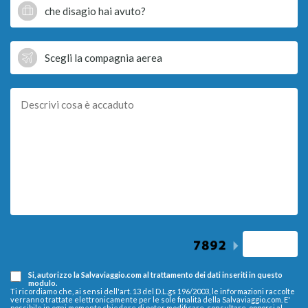
Si, autorizzo la Salvaviaggio.com al trattamento dei dati inseriti in questo
modulo.
Ti ricordiamo che, ai sensi dell'art. 13 del D.L.gs 196/2003, le informazioni raccolte
verranno trattate elettronicamente per le sole finalità della Salvaviaggio.com. E'
possibile in ogni momento chiedere di poter modificare, consultare, opporsi al