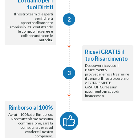
Lottiamo per I
tuoi Diritti
Il nostro team di esperti
verificherà
2
approfonditamente
l‘ammissibilità, contattando
le compagnie aeree e
collaborando con le
autorità.
Ricevi GRATIS il
tuo Risarcimento
Dopo aver ricevuto il
risarcimento
3
provvederemo a trasferire
il denaro. Il nostro servizio
è TOTALEMNTE
GRATUITO. Nessun
pagamento in caso di
insuccesso.
Rimborso al 100%
Avrai il 100% del Rimborso.
Non tratteniamo nessuna
commissione, sarà la
compagnia aerea ad
evadere il nostro
compenso.