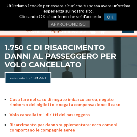
Utilizziamo i cookie per essere sicuri che tu possa avere un'ottima
esperienza sul nostro sito.
Cliccando OK ci confermi che sei d'accordo
OK
Scarica ora la nostra App
.
APPROFONDISCI
Avrai assistenza immediata!
1.750 € DI RISARCIMENTO
DANNI AL PASSEGGERO PER
VOLO CANCELLATO
24 Set 2021
pubblicato il:
Cosa fare nel caso di negato imbarco aereo, negato
rimborso del biglietto e negata compensazione: il caso
Volo cancellato: i diritti del passeggero
Risarcimento per danno supplementare: ecco come si
comportano le compagnie aeree