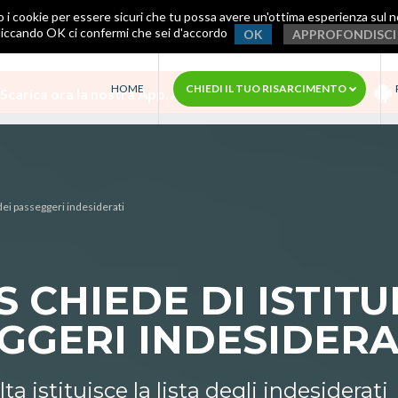
o i cookie per essere sicuri che tu possa avere un'ottima esperienza sul n
liccando OK ci confermi che sei d'accordo
OK
APPROFONDISCI
HOME
CHIEDI IL TUO RISARCIMENTO
Scarica ora la nostra App
.
Avrai assistenza immediata!
t dei passeggeri indesiderati
S CHIEDE DI ISTIT
EGGERI INDESIDERA
 istituisce la lista degli indesiderati