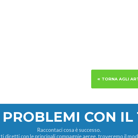
«
TORNA AGLI AR
 PROBLEMI CON IL
Raccontaci cosa è successo.
ti diretti con le principali compagnie aeree, troveremo il mod