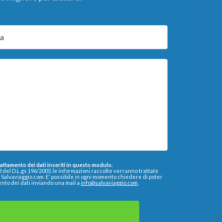
trattamento dei dati inseriti in questo modulo.
13 del D.L.gs 196/2003, le informazioni raccolte verranno trattate
a Salvaviaggio.com. E' possibile in ogni momento chiedere di poter
ento dei dati inviando una mail a
info@salvaviaggio.com
.