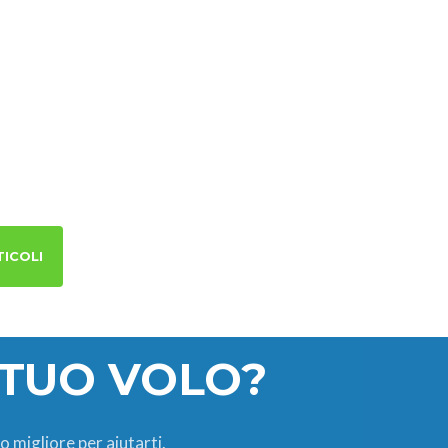
TICOLI
 TUO VOLO?
o migliore per aiutarti.