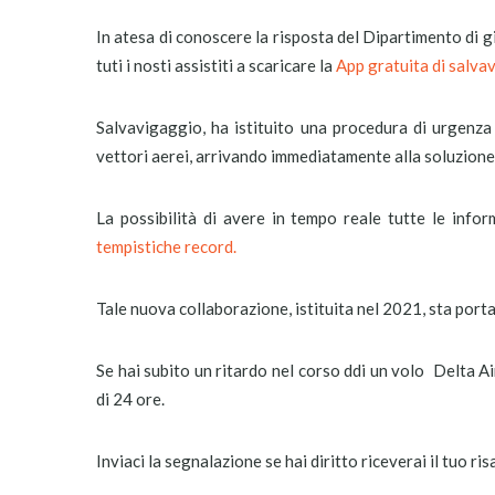
In atesa di conoscere la risposta del Dipartimento di giu
tuti i nosti assistiti a scaricare la
App gratuita di salva
Salvavigaggio, ha istituito una procedura di urgenza 
vettori aerei, arrivando immediatamente alla soluzione 
La possibilità di avere in tempo reale tutte le inform
tempistiche record.
Tale nuova collaborazione, istituita nel 2021, sta port
Se hai subito un ritardo nel corso ddi un volo Delta A
di 24 ore.
Inviaci la segnalazione se hai diritto riceverai il tuo ri