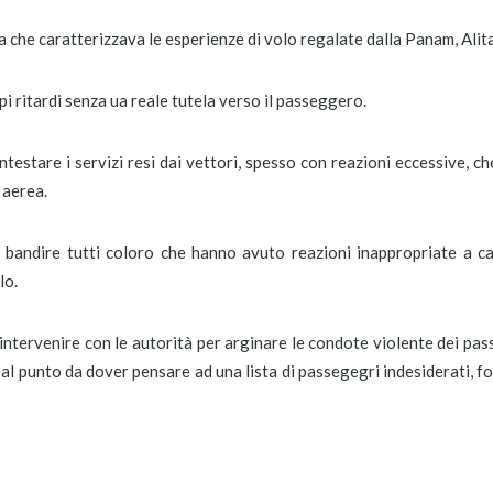
 che caratterizzava le esperienze di volo regalate dalla Panam, Alita
pi ritardi senza ua reale tutela verso il passeggero.
ntestare i servizi resi dai vettori, spesso con reazioni eccessive, ch
 aerea.
r bandire tutti coloro che hanno avuto reazioni inappropriate a c
lo.
i intervenire con le autorità per arginare le condote violente dei pas
o al punto da dover pensare ad una lista di passegegri indesiderati, f
O