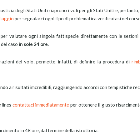
stizia degli Stati Uniti riaprono i voli per gli Stati Uniti e, pertanto
viaggio
per segnalarci ogni tipo di problematica verificatasi nel corso
per valutare ogni singola fattispecie direttamente con le sezioni 
del caso i
n sole 24 ore
.
azioni del volo, permette, infatti, di definire la procedura di
rim
ando a risultati imcredibili, raggiungendo accordi con tempistiche rec
irlines
contattaci immediatamente
per ottenere il giusto risarcimen
sarcimento in 48 ore, dal termine della istruttoria.