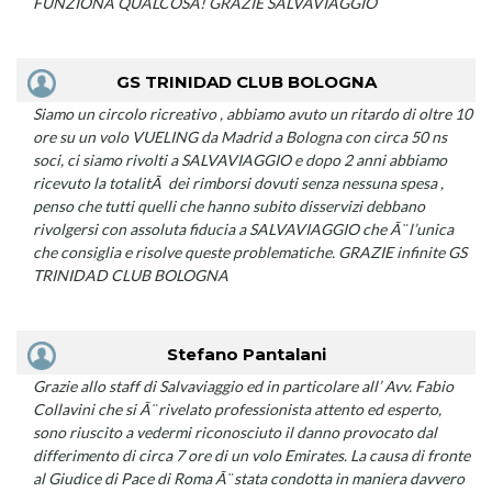
FUNZIONA QUALCOSA! GRAZIE SALVAVIAGGIO
GS TRINIDAD CLUB BOLOGNA
Siamo un circolo ricreativo , abbiamo avuto un ritardo di oltre 10
ore su un volo VUELING da Madrid a Bologna con circa 50 ns
soci, ci siamo rivolti a SALVAVIAGGIO e dopo 2 anni abbiamo
ricevuto la totalitÃ dei rimborsi dovuti senza nessuna spesa ,
penso che tutti quelli che hanno subito disservizi debbano
rivolgersi con assoluta fiducia a SALVAVIAGGIO che Ã¨ l’unica
che consiglia e risolve queste problematiche. GRAZIE infinite GS
TRINIDAD CLUB BOLOGNA
Stefano Pantalani
Grazie allo staff di Salvaviaggio ed in particolare all’ Avv. Fabio
Collavini che si Ã¨ rivelato professionista attento ed esperto,
sono riuscito a vedermi riconosciuto il danno provocato dal
differimento di circa 7 ore di un volo Emirates. La causa di fronte
al Giudice di Pace di Roma Ã¨ stata condotta in maniera davvero