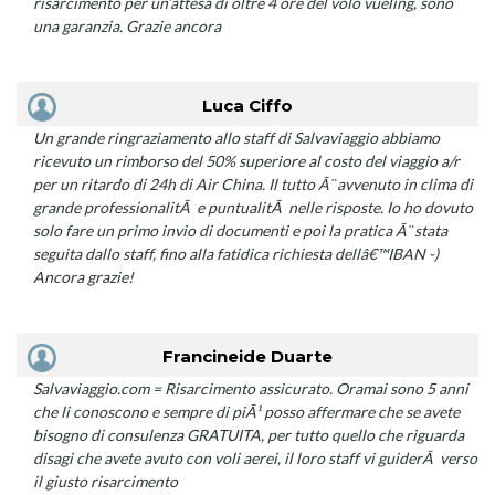
risarcimento per un’attesa di oltre 4 ore del volo vueling, sono
una garanzia. Grazie ancora
Luca Ciffo
Un grande ringraziamento allo staff di Salvaviaggio abbiamo
ricevuto un rimborso del 50% superiore al costo del viaggio a/r
per un ritardo di 24h di Air China. Il tutto Ã¨ avvenuto in clima di
grande professionalitÃ e puntualitÃ nelle risposte. Io ho dovuto
solo fare un primo invio di documenti e poi la pratica Ã¨ stata
seguita dallo staff, fino alla fatidica richiesta dellâ€™IBAN -)
Ancora grazie!
Francineide Duarte
Salvaviaggio.com = Risarcimento assicurato. Oramai sono 5 anni
che li conoscono e sempre di piÃ¹ posso affermare che se avete
bisogno di consulenza GRATUITA, per tutto quello che riguarda
disagi che avete avuto con voli aerei, il loro staff vi guiderÃ verso
il giusto risarcimento