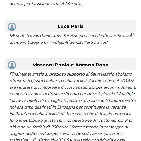
ancora per l assistenza da Voi fornita.
Luca Paris
Mi sono trovato benissimo. Servizio preciso ed efficace. Se avrÃ²
di nuovo bisogno mi rivolgerÃ² senzâ€™altro a voi!
Mazzoni Paolo e Ancona Rosa
Finalmente grazie al prezioso supporto di Salvaviaggio abbiamo
ottenuto il giusto rimborso dalla Turkish Airlines che nel 2014 si
era rifiutata di rimborsare il costo sostenuto per alcuni indumenti
comprati a causa dello smarrimento per oltre 9 giorni di 2 valigie
( la mia e quella di mia figlia ) rimaste sui nastri ad Istanbul mentre
noi eravamo destinati in Sardegna per continuare la vacanza .
Nella lettera della Turkish dichiaravano che il disagio non era a
loro imputabile e giusto per una questione di "customer care" ci
offivano un forfait di 200 euro ( forse essendo la compagna di
origine mediorientale pensavano che si dovesse aprire una
trattativa ) . Ci siamo rivolti a Salvaviaggio con fiducia e oggi