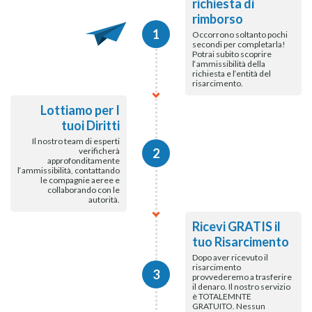
richiesta di
rimborso
1
Occorrono soltanto pochi
secondi per completarla!
Potrai subito scoprire
l‘ammissibilità della
richiesta e l‘entità del
risarcimento.
Lottiamo per I
tuoi Diritti
Il nostro team di esperti
verificherà
2
approfonditamente
l‘ammissibilità, contattando
le compagnie aeree e
collaborando con le
autorità.
Ricevi GRATIS il
tuo Risarcimento
Dopo aver ricevuto il
risarcimento
3
provvederemo a trasferire
il denaro. Il nostro servizio
è TOTALEMNTE
GRATUITO. Nessun