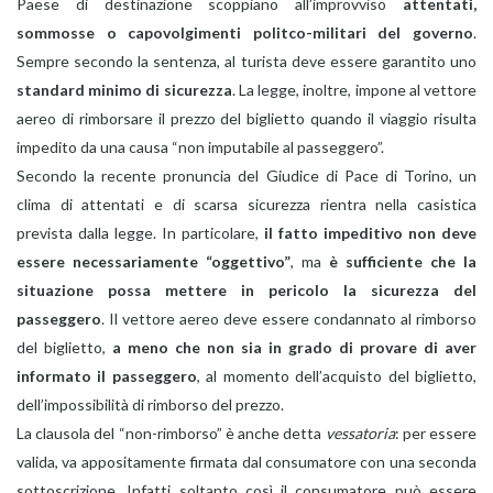
Paese di destinazione scoppiano all’improvviso
attentati,
sommosse o capovolgimenti politco-militari del governo
.
Sempre secondo la sentenza, al turista deve essere garantito uno
standard minimo di sicurezza
. La legge, inoltre, impone al vettore
aereo di rimborsare il prezzo del biglietto quando il viaggio risulta
impedito da una causa “non imputabile al passeggero”.
Secondo la recente pronuncia del Giudice di Pace di Torino, un
clima di attentati e di scarsa sicurezza rientra nella casistica
prevista dalla legge. In particolare,
il fatto impeditivo non deve
essere necessariamente “oggettivo”
, ma
è sufficiente che la
situazione possa mettere in pericolo la sicurezza del
passeggero
. Il vettore aereo deve essere condannato al rimborso
del biglietto,
a meno che non sia in grado di provare di aver
informato il passeggero
, al momento dell’acquisto del biglietto,
dell’impossibilità di rimborso del prezzo.
La clausola del “non-rimborso” è anche detta
vessatoria
: per essere
valida, va appositamente firmata dal consumatore con una seconda
sottoscrizione. Infatti soltanto così il consumatore può essere