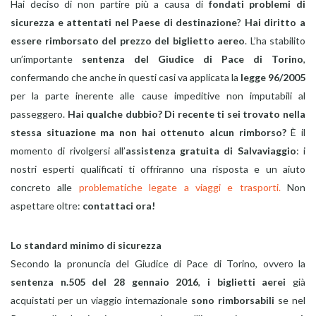
Hai deciso di non partire più a causa di
fondati problemi di
sicurezza e attentati nel Paese di destinazione
?
Hai diritto a
essere rimborsato del prezzo del biglietto aereo
. L’ha stabilito
un’importante
sentenza del Giudice di Pace di Torino
,
confermando che anche in questi casi va applicata la
legge 96/2005
per la parte inerente alle cause impeditive non imputabili al
passeggero.
Hai qualche dubbio? Di recente ti sei trovato nella
stessa situazione ma non hai ottenuto alcun rimborso?
È il
momento di rivolgersi all’
assistenza gratuita di Salvaviaggio
: i
nostri esperti qualificati ti offriranno una risposta e un aiuto
concreto alle
problematiche legate a viaggi e trasporti.
Non
aspettare oltre:
contattaci ora!
Lo standard minimo di sicurezza
Secondo la pronuncia del Giudice di Pace di Torino, ovvero la
sentenza n.505 del 28 gennaio 2016
,
i biglietti aerei
già
acquistati per un viaggio internazionale
sono rimborsabili
se nel