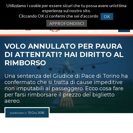
Utilizziamo i cookie per essere sicuri che tu possa avere un'ottima
esperienza sul nostro sito.
Cliccando OK ci confermi che sei d'accordo
OK
Scarica ora la nostra App
.
APPROFONDISCI
Avrai assistenza immediata!
VOLO ANNULLATO PER PAURA
DI ATTENTATI? HAI DIRITTO AL
RIMBORSO
Una sentenza del Giudice di Pace di Torino ha
confermato che si tratta di cause impeditive
non imputabili al passeggero. Ecco cosa fare
per farsi rimborsare il prezzo del biglietto
aereo.
13 Giu 2016
pubblicato il: