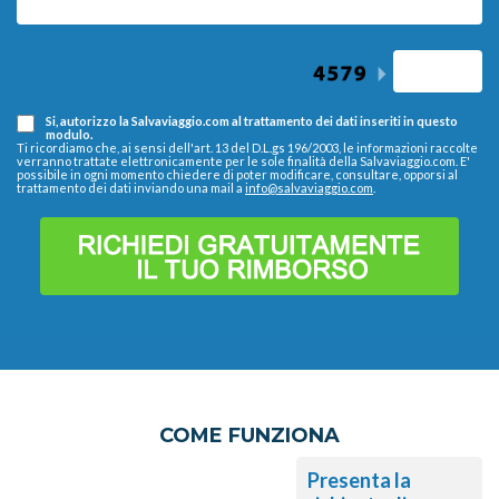
Si, autorizzo la Salvaviaggio.com al trattamento dei dati inseriti in questo
modulo.
Ti ricordiamo che, ai sensi dell'art. 13 del D.L.gs 196/2003, le informazioni raccolte
verranno trattate elettronicamente per le sole finalità della Salvaviaggio.com. E'
possibile in ogni momento chiedere di poter modificare, consultare, opporsi al
trattamento dei dati inviando una mail a
info@salvaviaggio.com
.
COME FUNZIONA
Presenta la