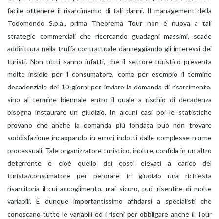
facile ottenere il risarcimento di tali danni. Il management della
Todomondo S.p.a., prima Theorema Tour non è nuova a tali
strategie commerciali che ricercando guadagni massimi, scade
addirittura nella truffa contrattuale danneggiando gli interessi dei
turisti. Non tutti sanno infatti, che il settore turistico presenta
molte insidie per il consumatore, come per esempio il termine
decadenziale dei 10 giorni per inviare la domanda di risarcimento,
sino al termine biennale entro il quale a rischio di decadenza
bisogna instaurare un giudizio. In alcuni casi poi le statistiche
provano che anche la domanda più fondata può non trovare
soddisfazione incappando in errori indotti dalle complesse norme
processuali. Tale organizzatore turistico, inoltre, confida in un altro
deterrente e cioè quello dei costi elevati a carico del
turista/consumatore per perorare in giudizio una richiesta
risarcitoria il cui accoglimento, mai sicuro, può risentire di molte
variabili. È dunque importantissimo affidarsi a specialisti che
conoscano tutte le variabili ed i rischi per obbligare anche il Tour