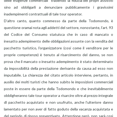
delle esigenze commerciali “tradendo la fiducia”dei propri assistiti
sino ad obbligarli a denunciare pubblicamente i gravissimi
inadempimenti contrattuali di tale tour operator.
D’altro canto, quanto commesso da parte della Todomondo, è
questione oramai nota agli addetti del settore, nonostante, l’art. 93
del Codice del Consumo statuisca che in caso di mancato o
inesatto adempimento delle obbligazioni assunte con la vendita del
pacchetto turistico, l’organizzatore (cosi come il venditore per le
proprie competenze) è tenuto al risarcimento del danno, se non
prova che il mancato o inesatto adempimento è stato determinato
da impossibilità della prestazione derivante da causa ad esso non
imputabile. La chiarezza del citato articolo interviene, pertanto, in
ausilio dei molti turisti che hanno subito le imposizioni commerciali
poste in essere da parte della Todomondo e che inevitabilmente
obbligheranno tale tour operator a risarcire oltre al prezzo integrale
dl pacchetto acquistato e non usufruito, anche l’ulteriore danno
lamentato per non aver di fatto goduto della vacanza acquistata e
del periodo di riposo preventivato. Attenzione però, non sarà così