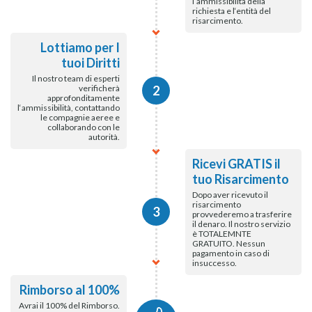
l‘ammissibilità della
richiesta e l‘entità del
risarcimento.
Lottiamo per I
tuoi Diritti
Il nostro team di esperti
verificherà
2
approfonditamente
l‘ammissibilità, contattando
le compagnie aeree e
collaborando con le
autorità.
Ricevi GRATIS il
tuo Risarcimento
Dopo aver ricevuto il
risarcimento
3
provvederemo a trasferire
il denaro. Il nostro servizio
è TOTALEMNTE
GRATUITO. Nessun
pagamento in caso di
insuccesso.
Rimborso al 100%
Avrai il 100% del Rimborso.