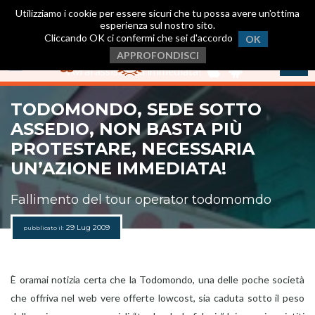
Utilizziamo i cookie per essere sicuri che tu possa avere un'ottima
esperienza sul nostro sito.
Cliccando OK ci confermi che sei d'accordo
OK
Scarica ora la nostra App
.
APPROFONDISCI
Avrai assistenza immediata!
TODOMONDO, SEDE SOTTO
ASSEDIO, NON BASTA PIÙ
PROTESTARE, NECESSARIA
UN’AZIONE IMMEDIATA!
Fallimento del tour operator todomomdo
29 Lug 2009
pubblicato il:
È oramai notizia certa che la Todomondo, una delle poche società
che offriva nel web vere offerte lowcost, sia caduta sotto il peso