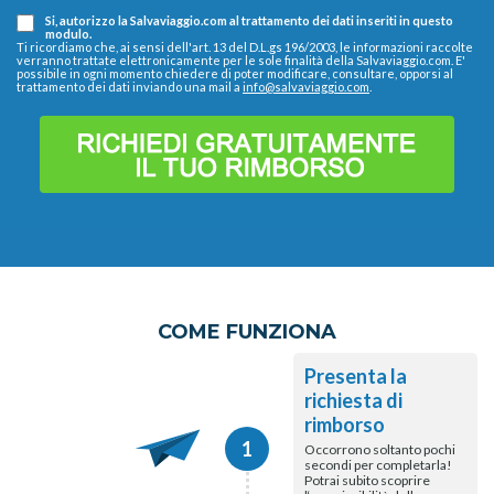
Si, autorizzo la Salvaviaggio.com al trattamento dei dati inseriti in questo
modulo.
Ti ricordiamo che, ai sensi dell'art. 13 del D.L.gs 196/2003, le informazioni raccolte
verranno trattate elettronicamente per le sole finalità della Salvaviaggio.com. E'
possibile in ogni momento chiedere di poter modificare, consultare, opporsi al
trattamento dei dati inviando una mail a
info@salvaviaggio.com
.
COME FUNZIONA
Presenta la
richiesta di
rimborso
1
Occorrono soltanto pochi
secondi per completarla!
Potrai subito scoprire