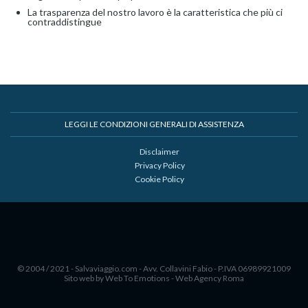
La trasparenza del nostro lavoro è la caratteristica che più ci
contraddistingue
LEGGI LE CONDIZIONI GENERALI DI ASSISTENZA
Disclaimer
Privacy Policy
Cookie Policy
© 2004 / 2021 - Salvaviaggio.com - Avv. Collavini Fabio - P.IVA 06989921009
Sito web by Web To Emotions - Web Agency Roma