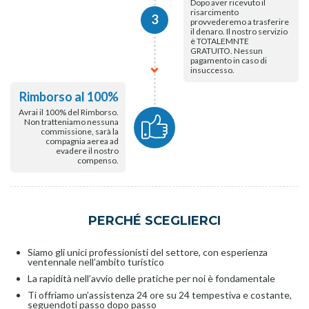
Dopo aver ricevuto il
risarcimento
3
provvederemo a trasferire
il denaro. Il nostro servizio
è TOTALEMNTE
GRATUITO. Nessun
pagamento in caso di
insuccesso.
Rimborso al 100%
Avrai il 100% del Rimborso.
Non tratteniamo nessuna
commissione, sarà la
compagnia aerea ad
evadere il nostro
compenso.
PERCHÉ SCEGLIERCI
Siamo gli unici professionisti del settore, con esperienza
ventennale nell’ambito turistico
La rapidità nell’avvio delle pratiche per noi è fondamentale
Ti offriamo un’assistenza 24 ore su 24 tempestiva e costante,
seguendoti passo dopo passo