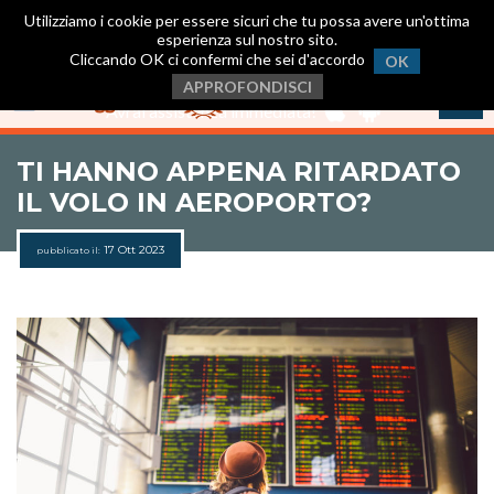
Utilizziamo i cookie per essere sicuri che tu possa avere un'ottima
esperienza sul nostro sito.
Cliccando OK ci confermi che sei d'accordo
OK
Scarica ora la nostra App
.
APPROFONDISCI
Avrai assistenza immediata!
TI HANNO APPENA RITARDATO
IL VOLO IN AEROPORTO?
17 Ott 2023
pubblicato il: