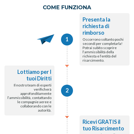
COME FUNZIONA
Presenta la
richiesta di
rimborso
1
Occorrono soltanto pochi
secondi per completarla!
Potrai subito scoprire
l‘ammissibilità della
richiesta e l‘entità del
risarcimento.
Lottiamo per I
tuoi Diritti
Il nostro team di esperti
verificherà
2
approfonditamente
l‘ammissibilità, contattando
le compagnie aeree e
collaborando con le
autorità.
Ricevi GRATIS il
tuo Risarcimento