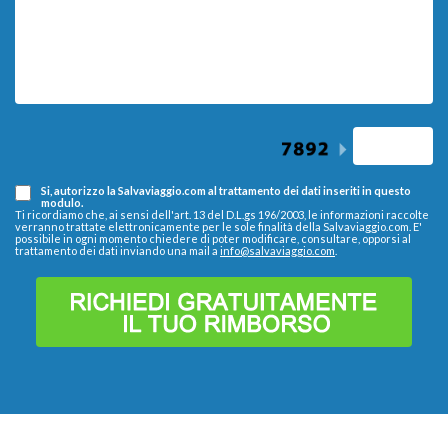
Si, autorizzo la Salvaviaggio.com al trattamento dei dati inseriti in questo
modulo.
Ti ricordiamo che, ai sensi dell'art. 13 del D.L.gs 196/2003, le informazioni raccolte
verranno trattate elettronicamente per le sole finalità della Salvaviaggio.com. E'
possibile in ogni momento chiedere di poter modificare, consultare, opporsi al
trattamento dei dati inviando una mail a
info@salvaviaggio.com
.