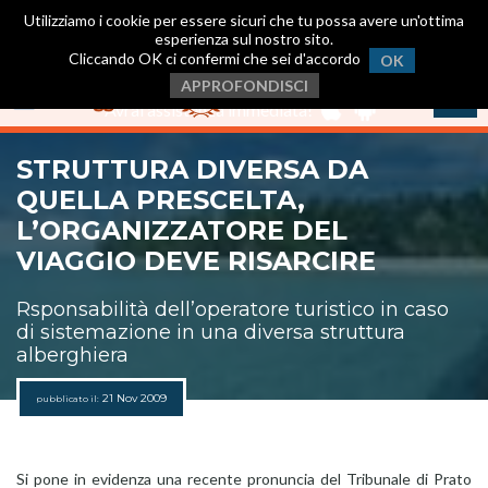
Utilizziamo i cookie per essere sicuri che tu possa avere un'ottima
esperienza sul nostro sito.
Cliccando OK ci confermi che sei d'accordo
OK
Scarica ora la nostra App
.
APPROFONDISCI
Avrai assistenza immediata!
STRUTTURA DIVERSA DA
QUELLA PRESCELTA,
L’ORGANIZZATORE DEL
VIAGGIO DEVE RISARCIRE
Rsponsabilità dell’operatore turistico in caso
di sistemazione in una diversa struttura
alberghiera
21 Nov 2009
pubblicato il:
Si pone in evidenza una recente pronuncia del Tribunale di Prato