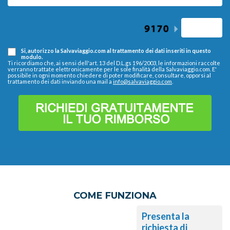
Si, autorizzo la Salvaviaggio.com al trattamento dei dati inseriti in questo
modulo.
Ti ricordiamo che, ai sensi dell'art. 13 del D.L.gs 196/2003, le informazioni raccolte
verranno trattate elettronicamente per le sole finalità della Salvaviaggio.com. E'
possibile in ogni momento chiedere di poter modificare, consultare, opporsi al
trattamento dei dati inviando una mail a
info@salvaviaggio.com
.
COME FUNZIONA
Presenta la
richiesta di