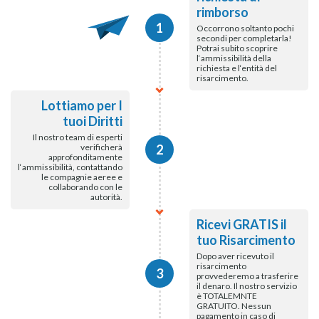
rimborso
1
Occorrono soltanto pochi
secondi per completarla!
Potrai subito scoprire
l‘ammissibilità della
richiesta e l‘entità del
risarcimento.
Lottiamo per I
tuoi Diritti
Il nostro team di esperti
verificherà
2
approfonditamente
l‘ammissibilità, contattando
le compagnie aeree e
collaborando con le
autorità.
Ricevi GRATIS il
tuo Risarcimento
Dopo aver ricevuto il
risarcimento
3
provvederemo a trasferire
il denaro. Il nostro servizio
è TOTALEMNTE
GRATUITO. Nessun
pagamento in caso di