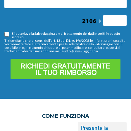
Si, autorizzo la Salvaviaggio.com al trattamento dei dati inseriti in questo
modulo.
Ti ricordiamo che, ai sensi dell'art. 13 del D.L.gs 196/2003, le informazioni raccolte
verranno trattate elettronicamente per le sole finalità della Salvaviaggio.com. E'
possibile in ogni momento chiedere di poter modificare, consultare, opporsi al
trattamento dei dati inviando una mail a
info@salvaviaggio.com
.
COME FUNZIONA
Presenta la