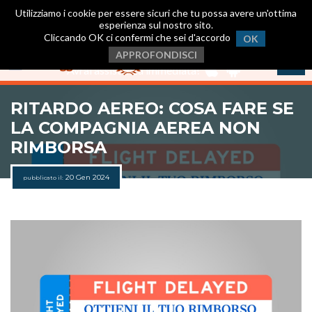
Utilizziamo i cookie per essere sicuri che tu possa avere un'ottima
esperienza sul nostro sito.
Cliccando OK ci confermi che sei d'accordo
OK
Scarica ora la nostra App
.
APPROFONDISCI
Avrai assistenza immediata!
RITARDO AEREO: COSA FARE SE
LA COMPAGNIA AEREA NON
RIMBORSA
20 Gen 2024
pubblicato il: