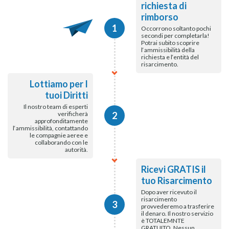
richiesta di
rimborso
1
Occorrono soltanto pochi
secondi per completarla!
Potrai subito scoprire
l‘ammissibilità della
richiesta e l‘entità del
risarcimento.
Lottiamo per I
tuoi Diritti
Il nostro team di esperti
verificherà
2
approfonditamente
l‘ammissibilità, contattando
le compagnie aeree e
collaborando con le
autorità.
Ricevi GRATIS il
tuo Risarcimento
Dopo aver ricevuto il
risarcimento
3
provvederemo a trasferire
il denaro. Il nostro servizio
è TOTALEMNTE
GRATUITO. Nessun