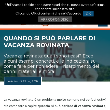
Utilizziamo i cookie per essere sicuri che tu possa avere un'ottima
esperienza sul nostro sito.
Cliccando OK ci confermi che sei d'accordo
OK
Scarica ora la nostra App
.
APPROFONDISCI
Avrai assistenza immediata!
QUANDO SI PUÒ PARLARE DI
VACANZA ROVINATA
Vacanza rovinata: quali sono i casi? Ecco
alcuni esempi concreti, e le indicazioni su
come fare per richiedere il risarcimento dei
danni materiali e morali.
25 Lug 2016
pubblicato il:
La vacanza rovinata è un problema molto comune nei periodi estivi.
Ma come fare a capire
quando si può parlare di vacanza rovinata
,