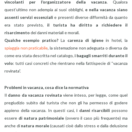
vincolanti per l’organizzatore della vacanza
. Qualora
quest’ultimo non adempia ai suoi obblighi,
e nella vacanza siano
assenti servizi essenziali
e presenti diverse difformità da quanto
era stato previsto,
il turista ha diritto a richiedere il
risarcimento
dei danni materiali e morali.
Qualche esempio pratico?
La
carenza di igiene
in hotel, la
spiaggia non praticabile
, la sistemazione non adeguata o diversa da
come era stata descritta nel catalogo,
i bagagli smarriti durante il
volo
: tutti casi concreti che rientrano nella fattispecie di “vacanza
rovinata”.
Problemi in vacanza, cosa dice la normativa
Il
danno da vacanza rovinata
viene inteso, per legge, come quel
pregiudizio subìto dal turista che non gli ha permesso di godere
appieno della vacanza. In questi casi,
i danni risarcibili
possono
essere
di natura patrimoniale
(ovvero il caso più frequente) ma
anche di
natura morale
(causati cioè dallo stress e dalla delusione