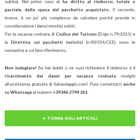
subìta). Nel primo caso
si ha diritto al rimborso, totale o
parziale
,
della spesa del pacchetto acquistato
. Il secondo,
invece, è un po’ più complesso da calcolare poiché prende in
considerazione i danni emotivi subìti.
Per la vacanza rovinata,
il Codice del Turismo
(D.lgs n.79/2011) e
la
Direttiva sui pacchetti turistici
(n.90/314/CEE) sono le
normative a cui fare riferimento.
Non indugiare!
Se hai dubbi o se vuoi richiedere il rimborso e il
risarcimento dei danni per vacanza rovinata
rivolgiti
all’assistenza gratuita di Salvaviaggio.com! Puoi contattarci
anche
su Whatsapp
al numero
+39346 2794 261.
«
TORNA AGLI ARTICOLI