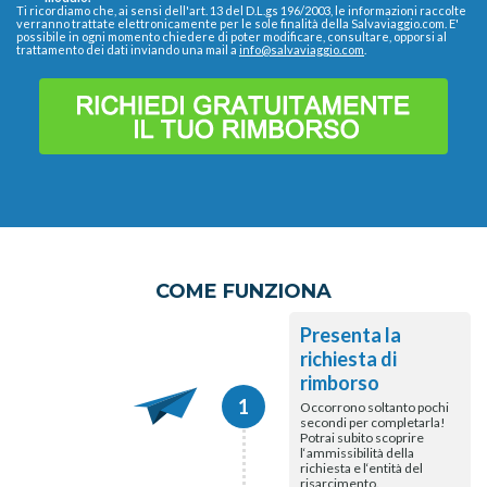
Ti ricordiamo che, ai sensi dell'art. 13 del D.L.gs 196/2003, le informazioni raccolte
verranno trattate elettronicamente per le sole finalità della Salvaviaggio.com. E'
possibile in ogni momento chiedere di poter modificare, consultare, opporsi al
trattamento dei dati inviando una mail a
info@salvaviaggio.com
.
COME FUNZIONA
Presenta la
richiesta di
rimborso
1
Occorrono soltanto pochi
secondi per completarla!
Potrai subito scoprire
l‘ammissibilità della
richiesta e l‘entità del
risarcimento.