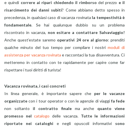
e quindi
correre ai ripari chiedendo il rimborso
del prezzo
e il
risarcimento dei danni subiti
? Come abbiamo detto spesso in
precedenza, in qualsiasi caso di vacanza rovinata
la tempestività è
fondamentale
. Se hai qualunque dubbio su un problema
riscontrato in vacanza,
non esitare a contattare Salvaviaggio!
Anche quest’estate saremo
operativi 24 ore al giorno
: prenditi
qualche minuto del tuo tempo per compilare i nostri
moduli di
assistenza per vacanza rovinata
e raccontaci la tua disavventura. Ci
metteremo in contatto con te rapidamente per capire come far
rispettare i tuoi diritti di turista!
Vacanza rovinata, i casi concreti
In linea generale, è importante sapere che
per le vacanze
organizzate
con i tour operator o con le agenzie di viaggi
fa fede
non soltanto
il contratto finale
ma anche
quanto viene
promesso nel
catalogo
delle vacanza.
Tutte le informazioni
riportate nei cataloghi
e negli opuscoli informativi
sono