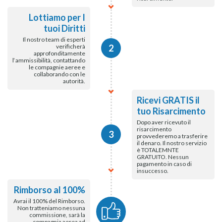
Lottiamo per I
tuoi Diritti
Il nostro team di esperti
verificherà
2
approfonditamente
l‘ammissibilità, contattando
le compagnie aeree e
collaborando con le
autorità.
Ricevi GRATIS il
tuo Risarcimento
Dopo aver ricevuto il
risarcimento
3
provvederemo a trasferire
il denaro. Il nostro servizio
è TOTALEMNTE
GRATUITO. Nessun
pagamento in caso di
insuccesso.
Rimborso al 100%
Avrai il 100% del Rimborso.
Non tratteniamo nessuna
commissione, sarà la
compagnia aerea ad