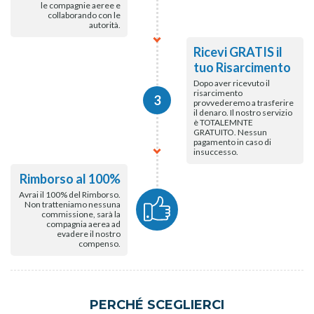
le compagnie aeree e
collaborando con le
autorità.
Ricevi GRATIS il
tuo Risarcimento
Dopo aver ricevuto il
risarcimento
3
provvederemo a trasferire
il denaro. Il nostro servizio
è TOTALEMNTE
GRATUITO. Nessun
pagamento in caso di
insuccesso.
Rimborso al 100%
Avrai il 100% del Rimborso.
Non tratteniamo nessuna
commissione, sarà la
compagnia aerea ad
evadere il nostro
compenso.
PERCHÉ SCEGLIERCI