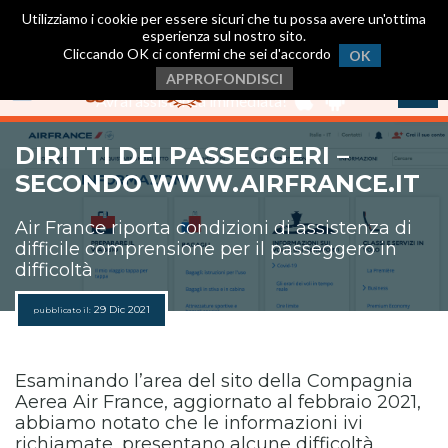
Utilizziamo i cookie per essere sicuri che tu possa avere un'ottima
esperienza sul nostro sito.
Cliccando OK ci confermi che sei d'accordo
OK
Scarica ora la nostra App
.
APPROFONDISCI
Avrai assistenza immediata!
DIRITTI DEI PASSEGGERI –
SECONDO WWW.AIRFRANCE.IT
Air France riporta condizioni di assistenza di
difficile comprensione per il passeggero in
difficoltà
29 Dic 2021
pubblicato il:
Esaminando l’area del sito della Compagnia
Aerea Air France, aggiornato al febbraio 2021,
abbiamo notato che le informazioni ivi
richiamate, presentano alcune difficoltà