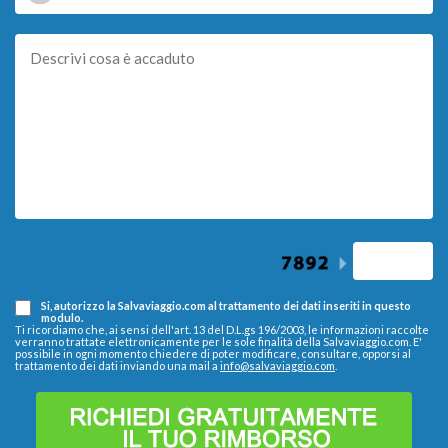
Si, autorizzo la Salvaviaggio.com al trattamento dei dati inseriti in questo
modulo.
Ti ricordiamo che, ai sensi dell'art. 13 del D.L.gs 196/2003, le informazioni raccolte
verranno trattate elettronicamente per le sole finalità della Salvaviaggio.com. E'
possibile in ogni momento chiedere di poter modificare, consultare, opporsi al
trattamento dei dati inviando una mail a
info@salvaviaggio.com
.