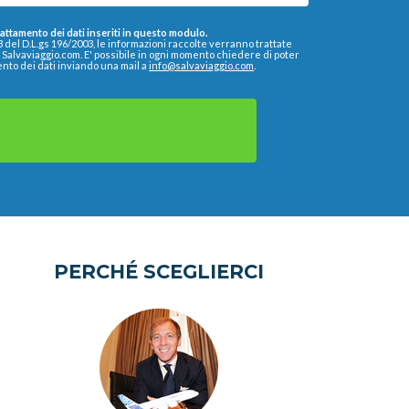
trattamento dei dati inseriti in questo modulo.
13 del D.L.gs 196/2003, le informazioni raccolte verranno trattate
a Salvaviaggio.com. E' possibile in ogni momento chiedere di poter
ento dei dati inviando una mail a
info@salvaviaggio.com
.
PERCHÉ SCEGLIERCI