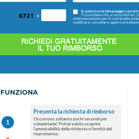
Si, autorizzo la Salvaviaggio.com al 
Ti ricordiamo che, ai sensi dell'art. 
elettronicamente per le sole finalità dell
modificare, consultare, opporsi al trattam
 FUNZIONA
Presenta la richiesta di rimborso
Occorrono soltanto pochi secondi per
1
completarla! Potrai subito scoprire
l‘ammissibilità della richiesta e l‘entità del
risarcimento.