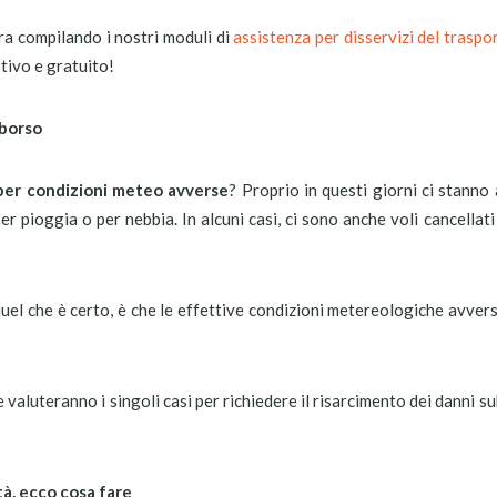
ora compilando i nostri moduli di
assistenza per disservizi del trasp
stivo e gratuito!
mborso
per condizioni meteo avverse
? Proprio in questi giorni ci stanno
per pioggia o per nebbia. In alcuni casi, ci sono anche voli cancellati
quel che è certo, è che le effettive condizioni metereologiche avve
e valuteranno i singoli casi per richiedere il risarcimento dei danni s
tà, ecco cosa fare