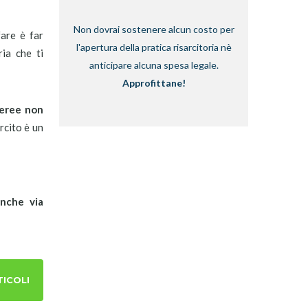
Non dovrai sostenere alcun costo per
are è far
l'apertura della pratica risarcitoria nè
ria che ti
anticipare alcuna spesa legale.
Approfittane!
aeree non
rcito è un
anche via
TICOLI