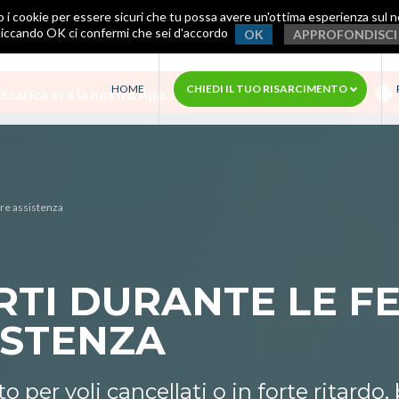
o i cookie per essere sicuri che tu possa avere un'ottima esperienza sul n
liccando OK ci confermi che sei d'accordo
OK
APPROFONDISCI
HOME
CHIEDI IL TUO RISARCIMENTO
Scarica ora la nostra App
.
Avrai assistenza immediata!
re assistenza
TI DURANTE LE FE
ISTENZA
 per voli cancellati o in forte ritardo,