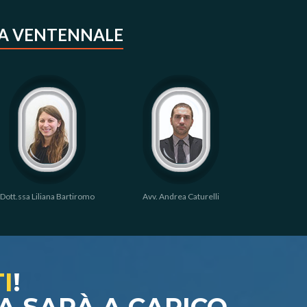
ZA VENTENNALE
Dott.ssa Liliana Bartiromo
Avv. Andrea Caturelli
Avv. Gi
TI
!