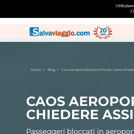
Utilizziam
C
Home
Blog
Caos aeroporti durante le Feste, come chiede
CAOS AEROPOR
CHIEDERE ASS
Passeggeri bloccati in aeroporto