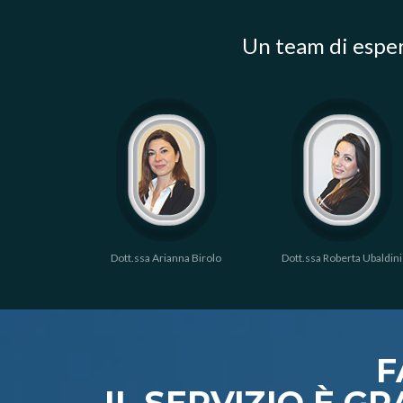
Un team di esper
ollavini
Dott.ssa Arianna Birolo
Dott.ssa Roberta Ubaldini
F