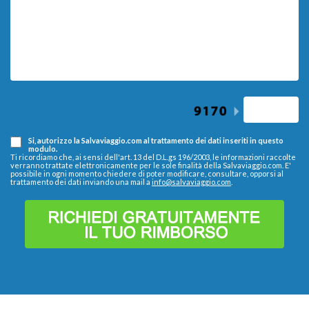
Si, autorizzo la Salvaviaggio.com al trattamento dei dati inseriti in questo
modulo.
Ti ricordiamo che, ai sensi dell'art. 13 del D.L.gs 196/2003, le informazioni raccolte
verranno trattate elettronicamente per le sole finalità della Salvaviaggio.com. E'
possibile in ogni momento chiedere di poter modificare, consultare, opporsi al
trattamento dei dati inviando una mail a
info@salvaviaggio.com
.