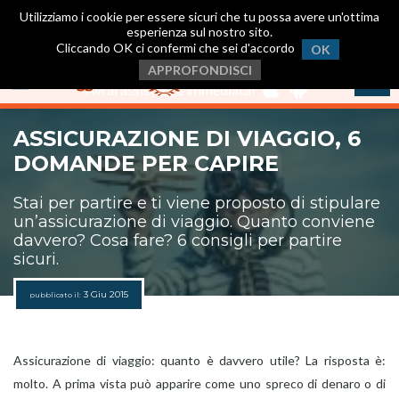
Utilizziamo i cookie per essere sicuri che tu possa avere un'ottima
esperienza sul nostro sito.
Cliccando OK ci confermi che sei d'accordo
OK
Scarica ora la nostra App
.
APPROFONDISCI
Avrai assistenza immediata!
ASSICURAZIONE DI VIAGGIO, 6
DOMANDE PER CAPIRE
Stai per partire e ti viene proposto di stipulare
un’assicurazione di viaggio. Quanto conviene
davvero? Cosa fare? 6 consigli per partire
sicuri.
3 Giu 2015
pubblicato il:
Assicurazione di viaggio: quanto è davvero utile? La risposta è:
molto. A prima vista può apparire come uno spreco di denaro o di