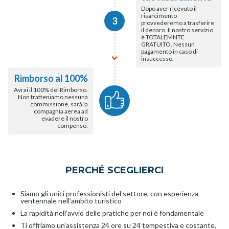
Dopo aver ricevuto il
risarcimento
3
provvederemo a trasferire
il denaro. Il nostro servizio
è TOTALEMNTE
GRATUITO. Nessun
pagamento in caso di
insuccesso.
Rimborso al 100%
Avrai il 100% del Rimborso.
Non tratteniamo nessuna
commissione, sarà la
compagnia aerea ad
evadere il nostro
compenso.
PERCHÉ SCEGLIERCI
Siamo gli unici professionisti del settore, con esperienza
ventennale nell’ambito turistico
La rapidità nell’avvio delle pratiche per noi è fondamentale
Ti offriamo un’assistenza 24 ore su 24 tempestiva e costante,