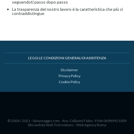
seguendoti passo dopo passo
La trasparenza del nostro lavoro è la caratteristica che più ci
contraddistingue
LEGGI LE CONDIZIONI GENERALI DI ASSISTENZA
Disclaimer
Privacy Policy
Cookie Policy
© 2004 / 2021 - Salvaviaggio.com - Avv. Collavini Fabio - P.IVA 06989921009
Sito web by Web To Emotions - Web Agency Roma