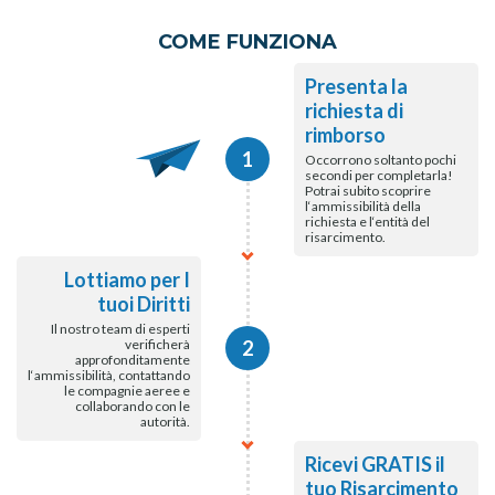
COME FUNZIONA
Presenta la
richiesta di
rimborso
1
Occorrono soltanto pochi
secondi per completarla!
Potrai subito scoprire
l‘ammissibilità della
richiesta e l‘entità del
risarcimento.
Lottiamo per I
tuoi Diritti
Il nostro team di esperti
verificherà
2
approfonditamente
l‘ammissibilità, contattando
le compagnie aeree e
collaborando con le
autorità.
Ricevi GRATIS il
tuo Risarcimento