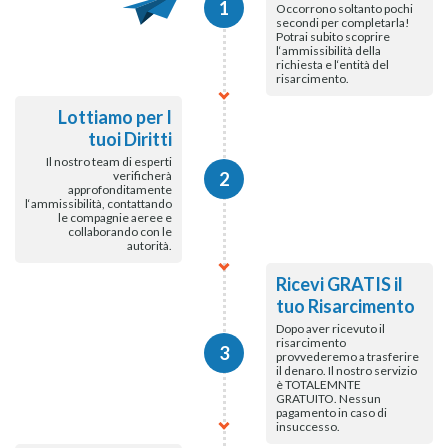
1
Occorrono soltanto pochi
secondi per completarla!
Potrai subito scoprire
l‘ammissibilità della
richiesta e l‘entità del
risarcimento.
Lottiamo per I
tuoi Diritti
Il nostro team di esperti
verificherà
2
approfonditamente
l‘ammissibilità, contattando
le compagnie aeree e
collaborando con le
autorità.
Ricevi GRATIS il
tuo Risarcimento
Dopo aver ricevuto il
risarcimento
3
provvederemo a trasferire
il denaro. Il nostro servizio
è TOTALEMNTE
GRATUITO. Nessun
pagamento in caso di
insuccesso.