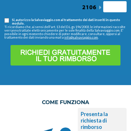
Si, autorizzo la Salvaviaggio.com al trattamento dei dati inseriti in questo
modulo.
Ti ricordiamo che, ai sensi dell'art. 13 del D.L.gs 196/2003, le informazioni raccolte
verranno trattate elettronicamente per le sole finalità della Salvaviaggio.com. E'
possibile in ogni momento chiedere di poter modificare, consultare, opporsi al
trattamento dei dati inviando una mail a
info@salvaviaggio.com
.
COME FUNZIONA
Presenta la
richiesta di
rimborso