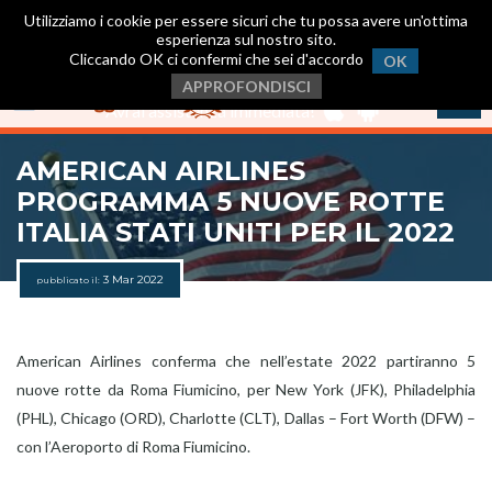
Utilizziamo i cookie per essere sicuri che tu possa avere un'ottima
esperienza sul nostro sito.
Cliccando OK ci confermi che sei d'accordo
OK
Scarica ora la nostra App
.
APPROFONDISCI
Avrai assistenza immediata!
AMERICAN AIRLINES
PROGRAMMA 5 NUOVE ROTTE
ITALIA STATI UNITI PER IL 2022
3 Mar 2022
pubblicato il:
American Airlines conferma che nell’estate 2022 partiranno 5
nuove rotte da Roma Fiumicino, per New York (JFK), Philadelphia
(PHL), Chicago (ORD), Charlotte (CLT), Dallas – Fort Worth (DFW) –
con l’Aeroporto di Roma Fiumicino.